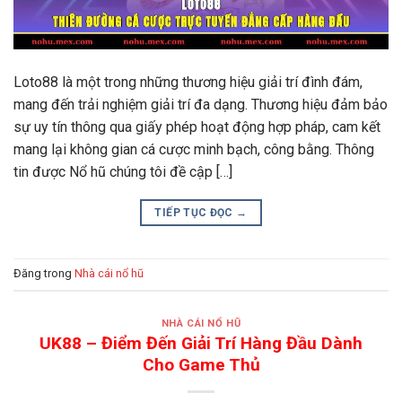
Loto88 là một trong những thương hiệu giải trí đình đám,
mang đến trải nghiệm giải trí đa dạng. Thương hiệu đảm bảo
sự uy tín thông qua giấy phép hoạt động hợp pháp, cam kết
mang lại không gian cá cược minh bạch, công bằng. Thông
tin được Nổ hũ chúng tôi đề cập […]
TIẾP TỤC ĐỌC
→
Đăng trong
Nhà cái nổ hũ
NHÀ CÁI NỔ HŨ
UK88 – Điểm Đến Giải Trí Hàng Đầu Dành
Cho Game Thủ