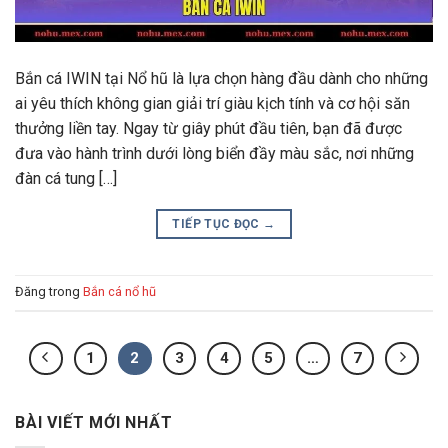
Bắn cá IWIN tại Nổ hũ là lựa chọn hàng đầu dành cho những
ai yêu thích không gian giải trí giàu kịch tính và cơ hội săn
thưởng liền tay. Ngay từ giây phút đầu tiên, bạn đã được
đưa vào hành trình dưới lòng biển đầy màu sắc, nơi những
đàn cá tung […]
TIẾP TỤC ĐỌC
→
Đăng trong
Bắn cá nổ hũ
1
2
3
4
5
…
7
BÀI VIẾT MỚI NHẤT