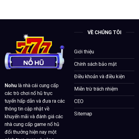
Cổng
Tuyến
1
Game
Hàng
Hiện
Cá
Đầu
Nay
Cược
Châu
Trực
Á
Tuyến
VỀ CHÚNG TÔI
Uy
Tín
Số
Giới thiệu
1
Châu
Á
Chính sách bảo mật
Điều khoản và điều kiện
Nohu
là nhà cái cung cấp
Miễn trừ trách nhiệm
các trò chơi nổ hũ trực
tuyến hấp dẫn và đưa ra các
CEO
thông tin cập nhật về
Sitemap
khuyến mãi và đánh giá các
nhà cung cấp game nổ hũ
đổi thưởng hiện nay một