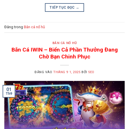
TIẾP TỤC ĐỌC
→
Đăng trong
Bắn cá nổ hũ
BẮN CÁ NỔ HŨ
Bắn Cá IWIN – Biển Cả Phần Thưởng Đang
Chờ Bạn Chinh Phục
ĐĂNG VÀO
THÁNG 9 1, 2025
BỞI
SEO
01
Th9