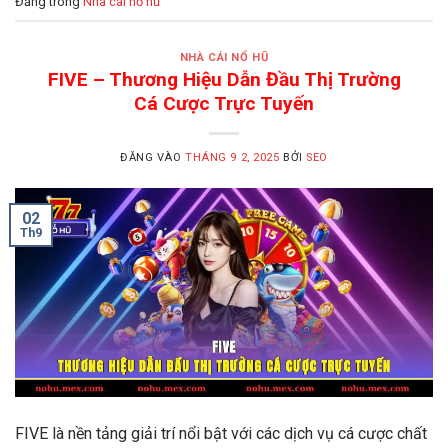
Đăng trong
Nhà cái nổ hũ
NHÀ CÁI NỔ HŨ
FIVE – Thương Hiệu Dẫn Đầu Thị Trường
Cá Cược Trực Tuyến
ĐĂNG VÀO
THÁNG 9 2, 2025
BỞI
SEO
02
Th9
FIVE là nền tảng giải trí nổi bật với các dịch vụ cá cược chất