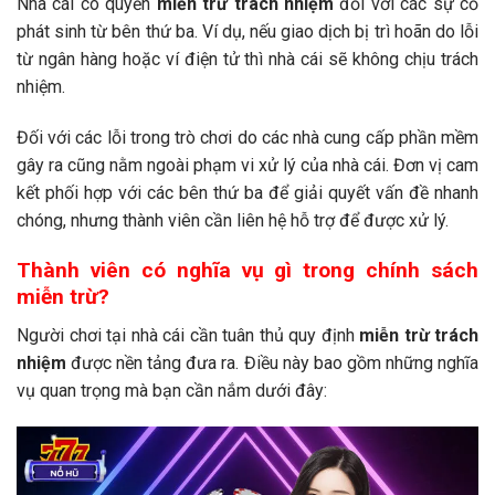
Nhà cái có quyền
miễn trừ trách nhiệm
đối với các sự cố
phát sinh từ bên thứ ba. Ví dụ, nếu giao dịch bị trì hoãn do lỗi
từ ngân hàng hoặc ví điện tử thì nhà cái sẽ không chịu trách
nhiệm.
Đối với các lỗi trong trò chơi do các nhà cung cấp phần mềm
gây ra cũng nằm ngoài phạm vi xử lý của nhà cái. Đơn vị cam
kết phối hợp với các bên thứ ba để giải quyết vấn đề nhanh
chóng, nhưng thành viên cần liên hệ hỗ trợ để được xử lý.
Thành viên có nghĩa vụ gì trong chính sách
miễn trừ?
Người chơi tại nhà cái cần tuân thủ quy định
miễn trừ trách
nhiệm
được nền tảng đưa ra. Điều này bao gồm những nghĩa
vụ quan trọng mà bạn cần nắm dưới đây: