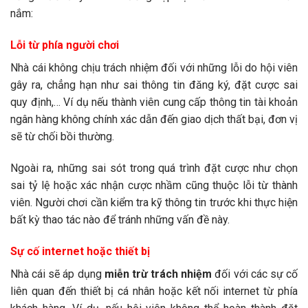
nắm:
Lỗi từ phía người chơi
Nhà cái không chịu trách nhiệm đối với những lỗi do hội viên
gây ra, chẳng hạn như sai thông tin đăng ký, đặt cược sai
quy định,… Ví dụ nếu thành viên cung cấp thông tin tài khoản
ngân hàng không chính xác dẫn đến giao dịch thất bại, đơn vị
sẽ từ chối bồi thường.
Ngoài ra, những sai sót trong quá trình đặt cược như chọn
sai tỷ lệ hoặc xác nhận cược nhầm cũng thuộc lỗi từ thành
viên. Người chơi cần kiểm tra kỹ thông tin trước khi thực hiện
bất kỳ thao tác nào để tránh những vấn đề này.
Sự cố internet hoặc thiết bị
Nhà cái sẽ áp dụng
miễn trừ trách nhiệm
đối với các sự cố
liên quan đến thiết bị cá nhân hoặc kết nối internet từ phía