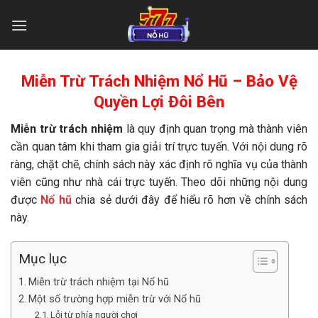
Bỏ
qua
nội
dung
Miễn Trừ Trách Nhiệm Nổ Hũ – Bảo Vệ
Quyền Lợi Đôi Bên
Miễn trừ trách nhiệm
là quy định quan trọng mà thành viên
cần quan tâm khi tham gia giải trí trực tuyến. Với nội dung rõ
ràng, chặt chẽ, chính sách này xác định rõ nghĩa vụ của thành
viên cũng như nhà cái trực tuyến. Theo dõi những nội dung
được
Nổ hũ
chia sẻ dưới đây để hiểu rõ hơn về chính sách
này.
Mục lục
Miễn trừ trách nhiệm tại Nổ hũ
Một số trường hợp miễn trừ với Nổ hũ
Lỗi từ phía người chơi