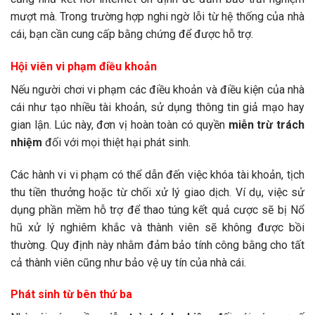
mượt mà. Trong trường hợp nghi ngờ lỗi từ hệ thống của nhà
cái, bạn cần cung cấp bằng chứng để được hỗ trợ.
Hội viên vi phạm điều khoản
Nếu người chơi vi phạm các điều khoản và điều kiện của nhà
cái như tạo nhiều tài khoản, sử dụng thông tin giả mạo hay
gian lận. Lúc này, đơn vị hoàn toàn có quyền
miễn trừ trách
nhiệm
đối với mọi thiệt hại phát sinh.
Các hành vi vi phạm có thể dẫn đến việc khóa tài khoản, tịch
thu tiền thưởng hoặc từ chối xử lý giao dịch. Ví dụ, việc sử
dụng phần mềm hỗ trợ để thao túng kết quả cược sẽ bị Nổ
hũ xử lý nghiêm khắc và thành viên sẽ không được bồi
thường. Quy định này nhằm đảm bảo tính công bằng cho tất
cả thành viên cũng như bảo vệ uy tín của nhà cái.
Phát sinh từ bên thứ ba