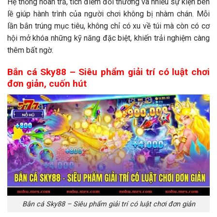
Hệ thống hoàn trả, tích điểm đổi thưởng và nhiều sự kiện bên
lề giúp hành trình của người chơi không bị nhàm chán. Mỗi
lần bắn trúng mục tiêu, không chỉ có xu về túi mà còn có cơ
hội mở khóa những kỹ năng đặc biệt, khiến trải nghiệm càng
thêm bất ngờ.
Bắn cá Sky88 – Siêu phẩm giải trí có luật chơi
đơn giản, cuốn hút
Bắn cá Sky88 – Siêu phẩm giải trí có luật chơi đơn giản