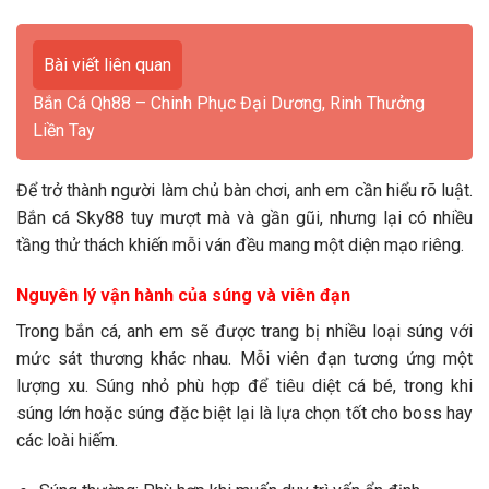
Bài viết liên quan
Bắn Cá Qh88 – Chinh Phục Đại Dương, Rinh Thưởng
Liền Tay
Để trở thành người làm chủ bàn chơi, anh em cần hiểu rõ luật.
Bắn cá Sky88 tuy mượt mà và gần gũi, nhưng lại có nhiều
tầng thử thách khiến mỗi ván đều mang một diện mạo riêng.
Nguyên lý vận hành của súng và viên đạn
Trong bắn cá, anh em sẽ được trang bị nhiều loại súng với
mức sát thương khác nhau. Mỗi viên đạn tương ứng một
lượng xu. Súng nhỏ phù hợp để tiêu diệt cá bé, trong khi
súng lớn hoặc súng đặc biệt lại là lựa chọn tốt cho boss hay
các loài hiếm.