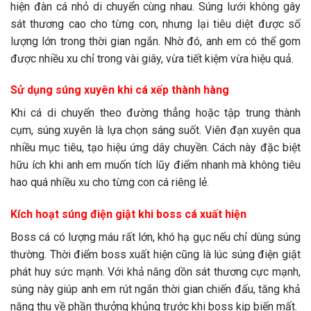
hiện đàn cá nhỏ di chuyển cùng nhau. Súng lưới không gây
sát thương cao cho từng con, nhưng lại tiêu diệt được số
lượng lớn trong thời gian ngắn. Nhờ đó, anh em có thể gom
được nhiều xu chỉ trong vài giây, vừa tiết kiệm vừa hiệu quả.
Sử dụng súng xuyên khi cá xếp thành hàng
Khi cá di chuyển theo đường thẳng hoặc tập trung thành
cụm, súng xuyên là lựa chọn sáng suốt. Viên đạn xuyên qua
nhiều mục tiêu, tạo hiệu ứng dây chuyền. Cách này đặc biệt
hữu ích khi anh em muốn tích lũy điểm nhanh mà không tiêu
hao quá nhiều xu cho từng con cá riêng lẻ.
Kích hoạt súng điện giật khi boss cá xuất hiện
Boss cá có lượng máu rất lớn, khó hạ gục nếu chỉ dùng súng
thường. Thời điểm boss xuất hiện cũng là lúc súng điện giật
phát huy sức mạnh. Với khả năng dồn sát thương cực mạnh,
súng này giúp anh em rút ngắn thời gian chiến đấu, tăng khả
năng thu về phần thưởng khủng trước khi boss kịp biến mất.