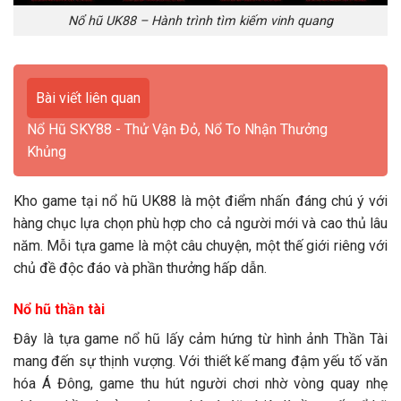
Nổ hũ UK88 – Hành trình tìm kiếm vinh quang
Bài viết liên quan
Nổ Hũ SKY88 - Thử Vận Đỏ, Nổ To Nhận Thưởng
Khủng
Kho game tại nổ hũ UK88 là một điểm nhấn đáng chú ý với
hàng chục lựa chọn phù hợp cho cả người mới và cao thủ lâu
năm. Mỗi tựa game là một câu chuyện, một thế giới riêng với
chủ đề độc đáo và phần thưởng hấp dẫn.
Nổ hũ thần tài
Đây là tựa game nổ hũ lấy cảm hứng từ hình ảnh Thần Tài
mang đến sự thịnh vượng. Với thiết kế mang đậm yếu tố văn
hóa Á Đông, game thu hút người chơi nhờ vòng quay nhẹ