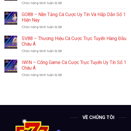
Chức năng bình luận bị tắt
ở
Giới
ZOWIN
Hạn,
–
GO88 – Nền Tảng Cá Cược Uy Tín Và Hấp Dẫn Số 1
Kiến
Nền
Tạo
Hiện Nay
Tảng
Khoảnh
Chức năng bình luận bị tắt
ở
Cá
Khắc
GO88
Cược
Bùng
–
SV88 – Thương Hiệu Cá Cược Trực Tuyến Hàng Đầu
Trực
Nổ
Nền
Tuyến
Châu Á
Tảng
Uy
Chức năng bình luận bị tắt
ở
Cá
Tín
SV88
Cược
Và
–
IWIN – Cổng Game Cá Cược Trực Tuyến Uy Tín Số 1
Uy
Chuyên
Thương
Tín
Châu Á
Nghiệp
Hiệu
Và
Chức năng bình luận bị tắt
ở
Cá
Hấp
IWIN
Cược
Dẫn
–
Trực
Số
Cổng
Tuyến
1
Game
Hàng
Hiện
Cá
Đầu
Nay
Cược
Châu
Trực
Á
Tuyến
VỀ CHÚNG TÔI
Uy
Tín
Số