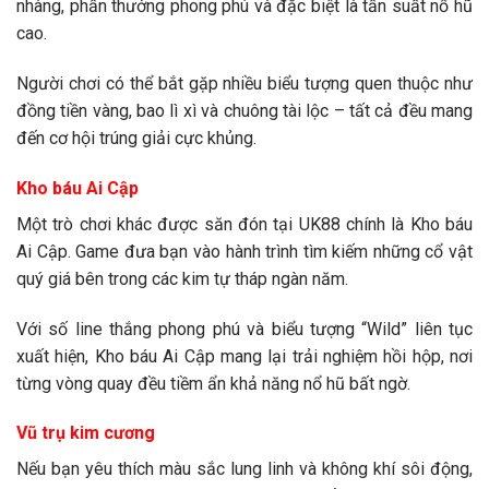
nhàng, phần thưởng phong phú và đặc biệt là tần suất nổ hũ
cao.
Người chơi có thể bắt gặp nhiều biểu tượng quen thuộc như
đồng tiền vàng, bao lì xì và chuông tài lộc – tất cả đều mang
đến cơ hội trúng giải cực khủng.
Kho báu Ai Cập
Một trò chơi khác được săn đón tại UK88 chính là Kho báu
Ai Cập. Game đưa bạn vào hành trình tìm kiếm những cổ vật
quý giá bên trong các kim tự tháp ngàn năm.
Với số line thắng phong phú và biểu tượng “Wild” liên tục
xuất hiện, Kho báu Ai Cập mang lại trải nghiệm hồi hộp, nơi
từng vòng quay đều tiềm ẩn khả năng nổ hũ bất ngờ.
Vũ trụ kim cương
Nếu bạn yêu thích màu sắc lung linh và không khí sôi động,