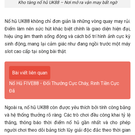
Kho tàng nổ hũ UK88 – Nơi mở ra vận may bất ngờ
Nổ hũ UK88 không chỉ đơn giản là những vòng quay may rủi.
Điểm làm nên sức hút khác biệt chính là giao diện hiện đại,
hiệu ứng âm thanh sống động và cách bố trí hình ảnh cực kỳ
sinh động, mang lại cảm giác như đang ngồi trước một máy
slot cao cấp tại sòng bài thật.
Bài viết liên quan
Nổ Hũ FIVE88 - Đổi Thưởng Cực Cháy, Rinh Tiền Cực
Đã
Ngoài ra, nổ hũ UK88 còn được yêu thích bởi tính công bằng
và hệ thống thưởng rõ ràng. Các trò chơi đều công khai tỷ lệ
thắng, thông báo thời điểm nổ hũ gần nhất và cho phép
người chơi theo dõi bảng tích lũy giải độc đắc theo thời gian