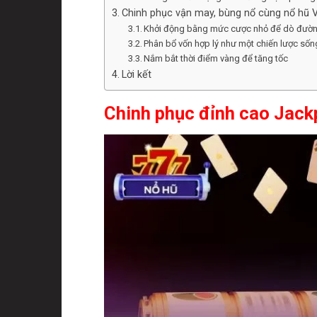
Chinh phục vận may, bùng nổ cùng nổ hũ 
Khởi động bằng mức cược nhỏ để dò đường
Phân bổ vốn hợp lý như một chiến lược số
Nắm bắt thời điểm vàng để tăng tốc
Lời kết
Chinh phục đỉnh cao Jack