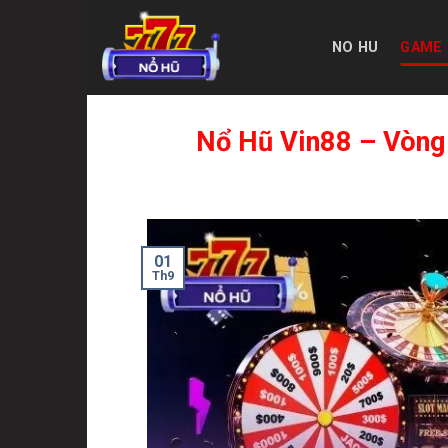
Bỏ
qua
NO HU
GAME 
nội
dung
Nổ Hũ Vin88 – Vòng 
01
Th9