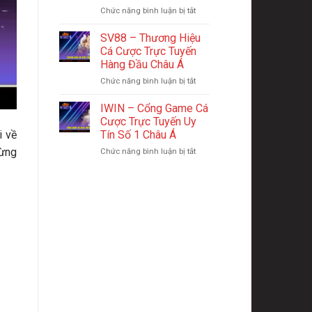
Bùng
Chức năng bình luận bị tắt
ở
Cược
Nổ
GO88
Trực
–
Tuyến
SV88 – Thương Hiệu
Nền
Uy
Cá Cược Trực Tuyến
Tảng
Tín
Hàng Đầu Châu Á
Cá
Và
Chức năng bình luận bị tắt
ở
Cược
Chuyên
SV88
Uy
Nghiệp
–
Tín
IWIN – Cổng Game Cá
Thương
Và
Cược Trực Tuyến Uy
Hiệu
Hấp
Tín Số 1 Châu Á
i về
Cá
Dẫn
từng
Chức năng bình luận bị tắt
ở
Cược
Số
IWIN
Trực
1
–
Tuyến
Hiện
Cổng
Hàng
Nay
Game
Đầu
Cá
Châu
Cược
Á
Trực
Tuyến
Uy
Tín
Số
1
Châu