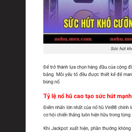
Sức hút kh
Để trở thành lựa chọn hàng đầu của cộng đ
bằng. Mỗi yếu tố đều được thiết kế để man
bùng nổ.
Tỷ lệ nổ hũ cao tạo sức hút mạn
Điểm nhấn lớn nhất của nổ hũ Vin88 chính l
cơ hội chiến thắng luôn hiện hữu trong từng
Khi Jackpot xuất hiện, phần thưởng không 