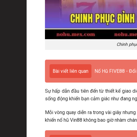
Chinh phụ
Bài viết liên quan
Nổ Hũ FIVE88 - Đổi
Sự hấp dẫn đầu tiên đến từ thiết kế giao d
sống động khiến bạn cảm giác như đang ngồ
Mỗi vòng quay diễn ra trong vài giây nhưng
khiến nổ hũ Vin88 không bao giờ nhàm chán m