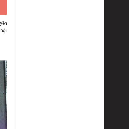
uyền
 hội