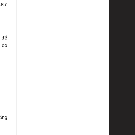
ngay
ỏ để
ự do
ưởng