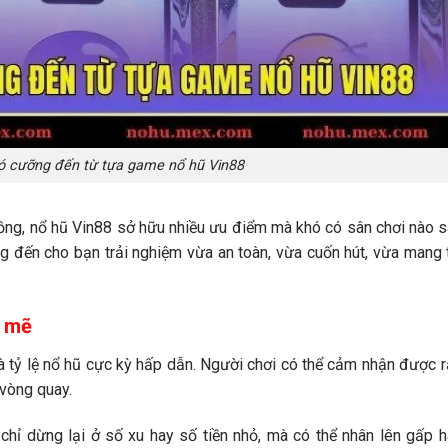
ó cưỡng đến từ tựa game nổ hũ Vin88
ồng, nổ hũ Vin88 sở hữu nhiều ưu điểm mà khó có sân chơi nào 
g đến cho bạn trải nghiệm vừa an toàn, vừa cuốn hút, vừa mang 
h mẽ
à tỷ lệ nổ hũ cực kỳ hấp dẫn. Người chơi có thể cảm nhận được 
 vòng quay.
chỉ dừng lại ở số xu hay số tiền nhỏ, mà có thể nhân lên gấp 