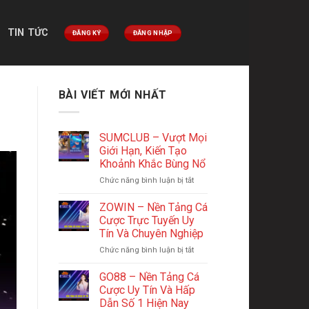
TIN TỨC
ĐĂNG KÝ
ĐĂNG NHẬP
BÀI VIẾT MỚI NHẤT
SUMCLUB – Vượt Mọi
Giới Hạn, Kiến Tạo
Khoảnh Khắc Bùng Nổ
Chức năng bình luận bị tắt
ở
SUMCLUB
–
ZOWIN – Nền Tảng Cá
Vượt
Cược Trực Tuyến Uy
Mọi
Tín Và Chuyên Nghiệp
Giới
Chức năng bình luận bị tắt
ở
Hạn,
ZOWIN
Kiến
–
Tạo
GO88 – Nền Tảng Cá
Nền
Khoảnh
Cược Uy Tín Và Hấp
Tảng
Khắc
Dẫn Số 1 Hiện Nay
Cá