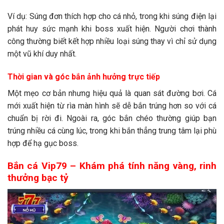
Ví dụ: Súng đơn thích hợp cho cá nhỏ, trong khi súng điện lại
phát huy sức mạnh khi boss xuất hiện. Người chơi thành
công thường biết kết hợp nhiều loại súng thay vì chỉ sử dụng
một vũ khí duy nhất.
Thời gian và góc bắn ảnh hưởng trực tiếp
Một mẹo cơ bản nhưng hiệu quả là quan sát đường bơi. Cá
mới xuất hiện từ rìa màn hình sẽ dễ bắn trúng hơn so với cá
chuẩn bị rời đi. Ngoài ra, góc bắn chéo thường giúp bạn
trúng nhiều cá cùng lúc, trong khi bắn thẳng trung tâm lại phù
hợp để hạ gục boss.
Bắn cá Vip79 – Khám phá tính năng vàng, rinh
thưởng bạc tỷ