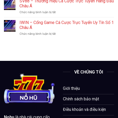
SV88 – Thương Hiệu Cá Cược Trực Tuyến Hàng Đầu
Trực
Nổ
Nền
Tuyến
Châu Á
Tảng
Uy
Chức năng bình luận bị tắt
ở
Cá
Tín
SV88
Cược
Và
–
IWIN – Cổng Game Cá Cược Trực Tuyến Uy Tín Số 1
Uy
Chuyên
Thương
Tín
Châu Á
Nghiệp
Hiệu
Và
Chức năng bình luận bị tắt
ở
Cá
Hấp
IWIN
Cược
Dẫn
–
Trực
Số
Cổng
Tuyến
1
Game
Hàng
Hiện
Cá
Đầu
Nay
Cược
Châu
Trực
Á
Tuyến
VỀ CHÚNG TÔI
Uy
Tín
Số
Giới thiệu
1
Châu
Á
Chính sách bảo mật
Điều khoản và điều kiện
Nohu
là nhà cái cung cấp