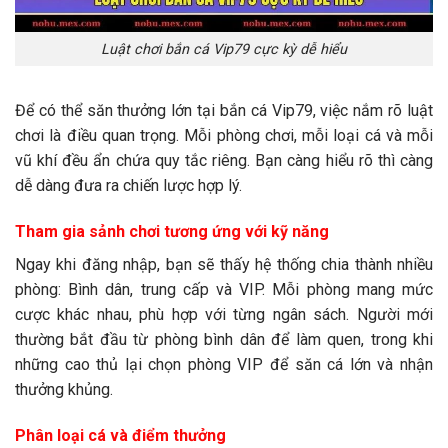
Luật chơi bắn cá Vip79 cực kỳ dễ hiểu
Để có thể săn thưởng lớn tại bắn cá Vip79, việc nắm rõ luật
chơi là điều quan trọng. Mỗi phòng chơi, mỗi loại cá và mỗi
vũ khí đều ẩn chứa quy tắc riêng. Bạn càng hiểu rõ thì càng
dễ dàng đưa ra chiến lược hợp lý.
Tham gia sảnh chơi tương ứng với kỹ năng
Ngay khi đăng nhập, bạn sẽ thấy hệ thống chia thành nhiều
phòng: Bình dân, trung cấp và VIP. Mỗi phòng mang mức
cược khác nhau, phù hợp với từng ngân sách. Người mới
thường bắt đầu từ phòng bình dân để làm quen, trong khi
những cao thủ lại chọn phòng VIP để săn cá lớn và nhận
thưởng khủng.
Phân loại cá và điểm thưởng