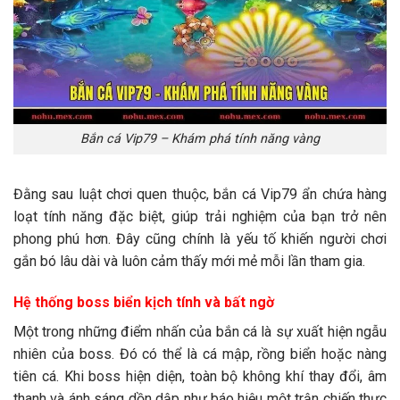
Bắn cá Vip79 – Khám phá tính năng vàng
Đằng sau luật chơi quen thuộc, bắn cá Vip79 ẩn chứa hàng
loạt tính năng đặc biệt, giúp trải nghiệm của bạn trở nên
phong phú hơn. Đây cũng chính là yếu tố khiến người chơi
gắn bó lâu dài và luôn cảm thấy mới mẻ mỗi lần tham gia.
Hệ thống boss biển kịch tính và bất ngờ
Một trong những điểm nhấn của bắn cá là sự xuất hiện ngẫu
nhiên của boss. Đó có thể là cá mập, rồng biển hoặc nàng
tiên cá. Khi boss hiện diện, toàn bộ không khí thay đổi, âm
thanh và ánh sáng dồn dập như báo hiệu một trận chiến thực